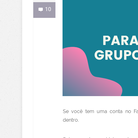
10
Se você tem uma conta no Fac
dentro.