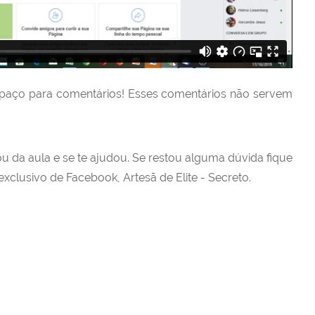
paço para comentários! Esses comentários não servem
u da aula e se te ajudou. Se restou alguma dúvida fique
xclusivo de Facebook, Artesã de Elite - Secreto.