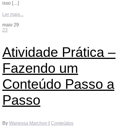
isso […]
Ler mais...
maio
29
23
Atividade Prática –
Fazendo um
Conteúdo Passo a
Passo
By
Wanessa Marchon
|
Conteúdos