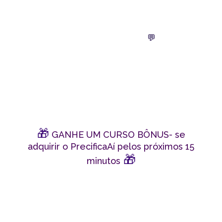
✅ Suporte direto comigo pelo
WhatsApp – Ficou alguma dúvida?
💬
Eu te ajudo pessoalmente!
🎁
GANHE UM CURSO BÔNUS- s
e
adquirir o PrecificaAí pelos próximos 15
🎁
minutos