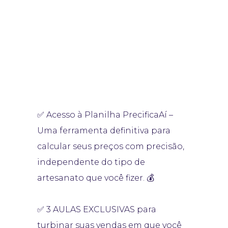
Aproveite essa oportunidade única
e leve o KIT COMPLETO para
precificar e vender mais seu
artesanato!
✅ Acesso à Planilha PrecificaAí –
Uma ferramenta definitiva para
calcular seus preços com precisão,
independente do tipo de
artesanato que você fizer. 💰
✅ 3 AULAS EXCLUSIVAS para
turbinar suas vendas em que você