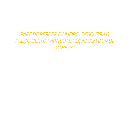
MENTORA WANESSA MARCHON
PARE DE PERDER DINHEIRO! DESCUBRA O
PREÇO CERTO PARA SUAS PEÇAS SEM DOR DE
CABEÇA!
Talvez você nem perceba…
mas a cada venda feita no chute, um
pedacinho do seu lucro acaba indo embora.
Você sabe criar… mas sem o preço certo, é fácil
acabar trabalhando de graça.
PARE DE TORCER PARA DAR LUCRO.
COMECE A
TER CERTEZA.