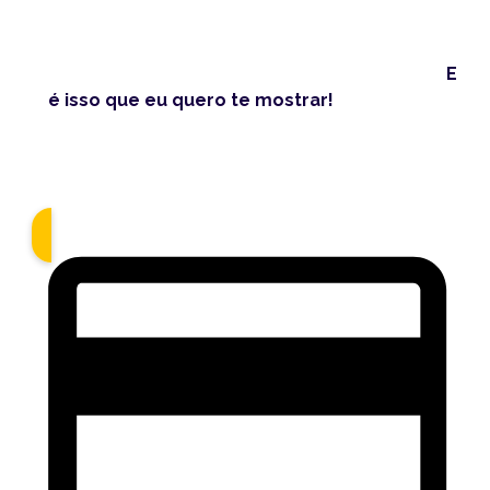
Existe um jeito simples, rápido e sem complicação
para descobrir o preço certo das suas peças e
garantir que cada venda gere lucro de verdade.
E
é isso que eu quero te mostrar!