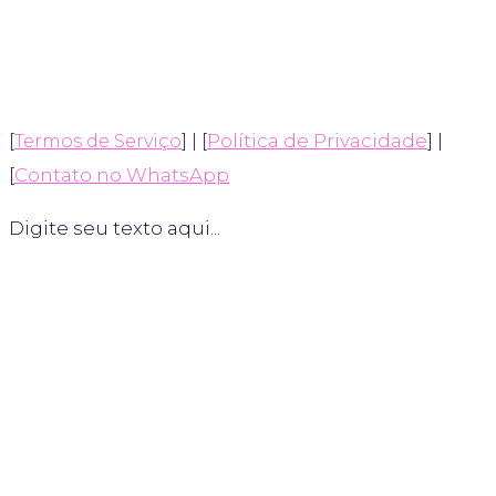
* Ao adquirir o curso, você concorda com os
Termos de Serviço
e a
Política de Privacidade
.
Política de Privacidade
] |
[
Termos de Serviço
] | [
[
Contato no WhatsApp
]
Digite seu texto aqui...