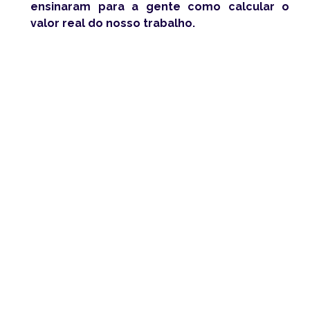
ensinaram para a gente como calcular o
valor real do nosso trabalho.
Mas a boa notícia é: você pode mudar isso
AGORA.