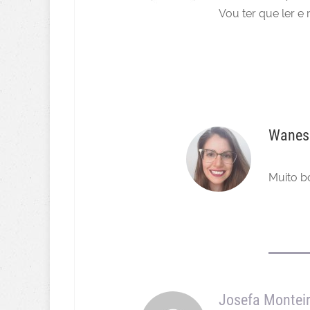
Vou ter que ler e 
Wanes
Muito b
Josefa Montei