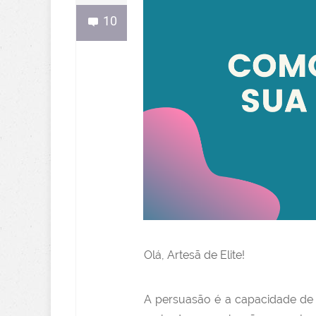
10
Olá, Artesã de Elite!
A persuasão é a capacidade de f