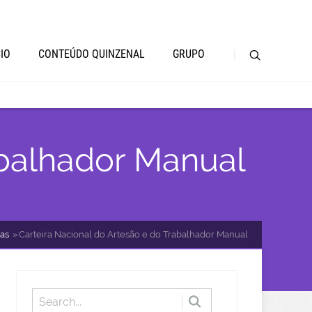
CIO
CONTEÚDO QUINZENAL
GRUPO
abalhador Manual
as
Carteira Nacional do Artesão e do Trabalhador Manual