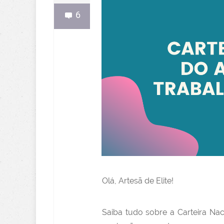
6
Olá, Artesã de Elite!
Saiba tudo sobre a Carteira Nac