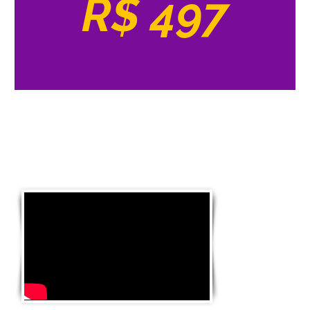
R$ 497
O que as alunas falam
do curso Artesã de Elite...