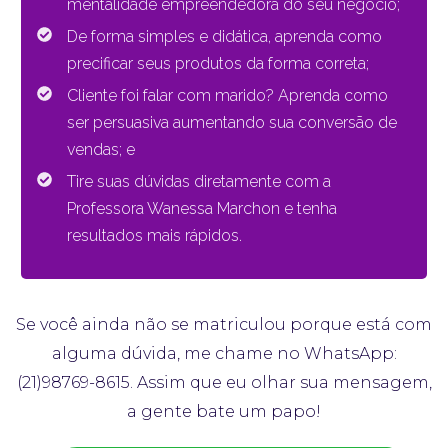
mentalidade empreendedora do seu negócio;
De forma simples e didática, aprenda como
precificar seus produtos da forma correta;
Cliente foi falar com marido? Aprenda como
ser persuasiva aumentando sua conversão de
vendas; e
Tire suas dúvidas diretamente com a
Professora Wanessa Marchon e tenha
resultados mais rápidos.
Se você ainda não se matriculou porque está com
alguma dúvida, me chame no WhatsApp:
(21)98769-8615. Assim que eu olhar sua mensagem,
a gente bate um papo!