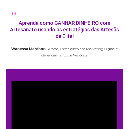
„
Aprenda como GANHAR DINHEIRO com
Artesanato usando as estratégias das Artesãs
de Elite!
Wanessa Marchon
‧ Artesã, Especialista em Marketing Digital e
Gerenciamento de Negócios