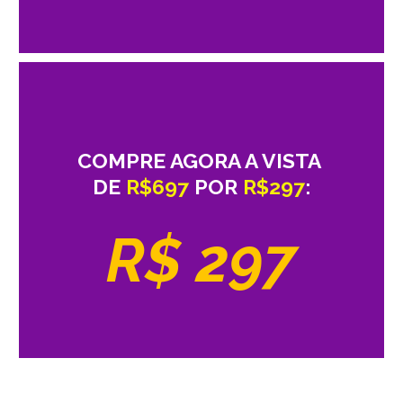
COMPRE AGORA A VISTA
DE
R$697
POR
R$297
:
R$ 297
O que as alunas falam