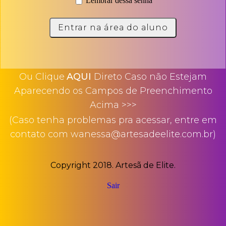
Lembrar dessa senha
Ou Clique
AQUI
Direto Caso não Estejam
Aparecendo os Campos de Preenchimento
Acima >>>
(Caso tenha problemas pra acessar, entre em
contato com wanessa@artesadeelite.com.br)
Copyright 2018. Artesã de Elite.
Sair