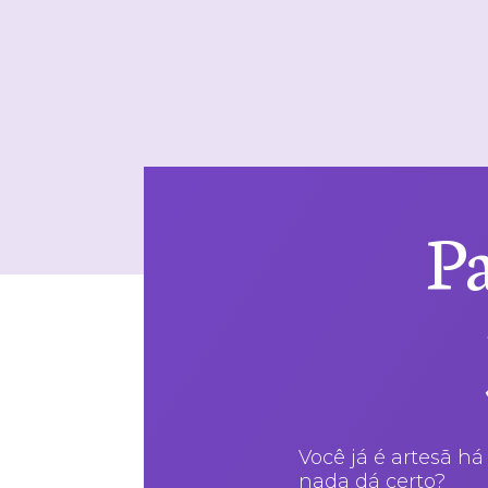
Pa
Você já é artesã há
nada dá certo?