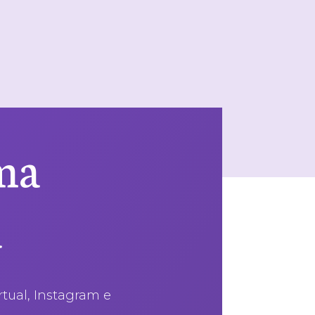
ima
a
rtual, Instagram e