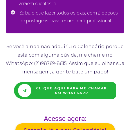
atraem clientes; e
Saiba o que fazer todos os dias, com 2 opções
de postagens, para ter um perfil profissional.
Se você ainda não adquiriu o Calendário porque
está com alguma dúvida, me chame no
WhatsApp: (21)98769-8615. Assim que eu olhar sua
mensagem, a gente bate um papo!
CLIQUE AQUI PARA ME CHAMAR
NO WHATSAPP
Acesse agora: